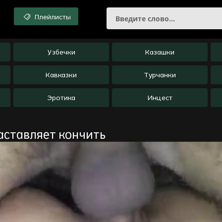
Плейлисты
Узбечки
Казашки
Кавказки
Турчанки
Эротика
Инцест
аставляет кончить