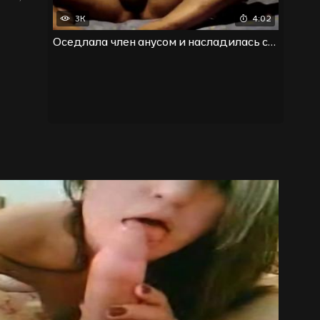
3K
4:02
Оседлала член анусом и насладилась спермой в очке