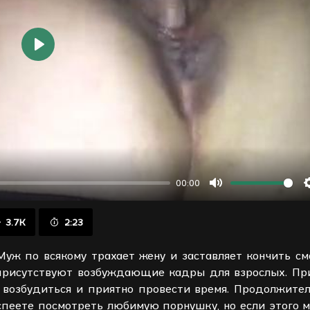
Воспроизвести
00:00
Отключить
звук
3.7K
2:23
Муж по всякому трахает жену и заставляет кончить с
м присутствуют возбуждающие кадры для взрослых. Пр
 возбудиться и приятно провести время. Продолжител
спеете посмотреть любимую порнушку, но если этого м