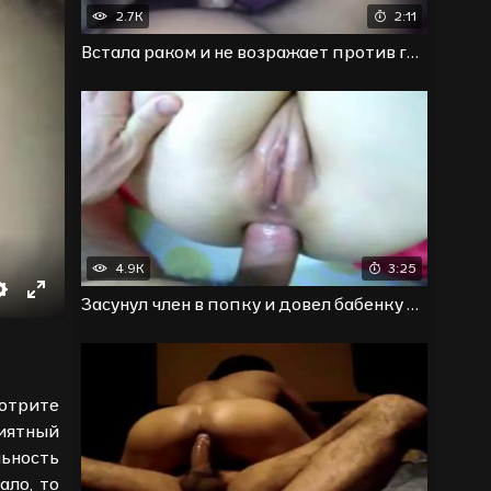
2.7K
2:11
Встала раком и не возражает против грубого вхождения
4.9K
3:25
Засунул член в попку и довел бабенку до наслаждения
Настройки
Войти
в
полноэкранный
режим
мотрите
иятный
ьность
ало, то